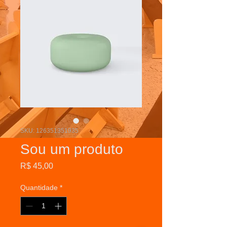
SKU: 126351351935
Sou um produto
Preço
R$ 45,00
Quantidade
*