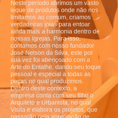
Neste período abrimos um vasto
leque de produtos onde não nos
limitamos ao comum, criamos
verdadeiras joias para entoar
ainda mais a harmonia dentro de
nossas Igrejas. Para isso,
contamos com nosso fundador
José Nelson da Silva, este por
sua vez foi abençoado com a
Arte do Entalhe, dando seu toque
pessoal e especial a todas as
peças no qual produzimos.
Dentro deste contexto, a
empresa conta com seu filho o
Arquiteto e Urbanista, no qual
Visita e elabora os projetos, que
passarão pela apreciação de