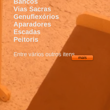
Bancos
Vias Sacras
Genuflexórios
Aparadores
Escadas
Peitoris
Entre vários outros itens.
mais