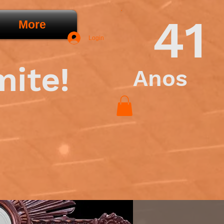
41
More
Login
mite!
Anos