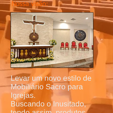
Nossa visão:
Levar um novo estilo de
Mobiliário Sacro para
Igrejas.
Buscando o Inusitado,
tendo assim, produtos